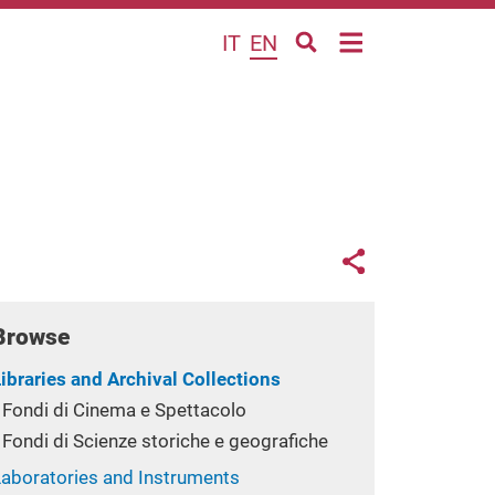
IT
EN
Links con
Share button
Browse
ibraries and Archival Collections
Fondi di Cinema e Spettacolo
Fondi di Scienze storiche e geografiche
Laboratories and Instruments