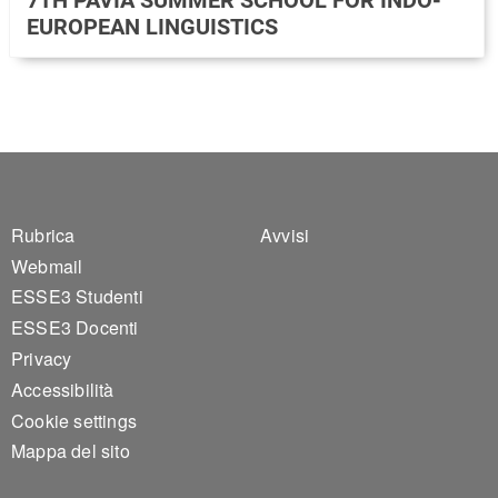
EUROPEAN LINGUISTICS
Footer 1
Footer 2
Rubrica
Avvisi
Webmail
ESSE3 Studenti
ESSE3 Docenti
Privacy
Accessibilità
Cookie settings
Mappa del sito