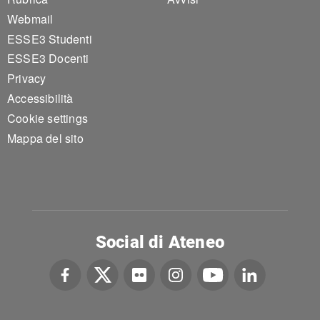
Footer 1
Footer 2
Webmail
ESSE3 Studenti
ESSE3 Docenti
Privacy
Accessibilità
Cookie settings
Mappa del sito
Social di Ateneo