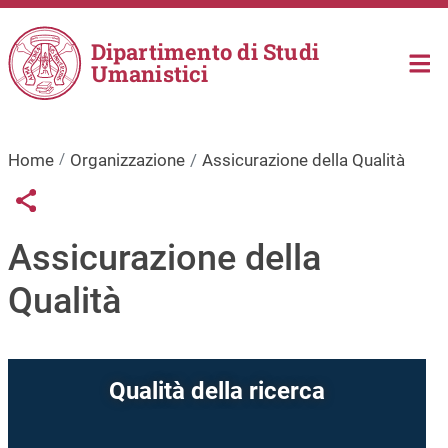
Salta al contenuto principale
Dipartimento di Studi
Umanistici
Home
Organizzazione
Assicurazione della Qualità
Links condivisione social
Share button
Assicurazione della
Qualità
Qualità della ricerca