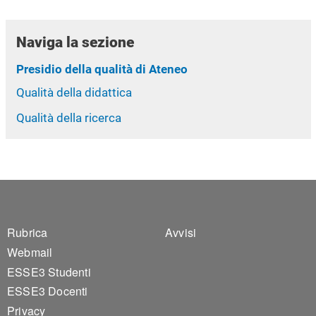
Naviga la sezione
Presidio della qualità di Ateneo
Qualità della didattica
Qualità della ricerca
Footer 1
Footer 2
Rubrica
Avvisi
Webmail
ESSE3 Studenti
ESSE3 Docenti
Privacy