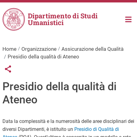
Salta al contenuto principale
Dipartimento di Studi
Umanistici
Home
Organizzazione
Assicurazione della Qualità
Presidio della qualità di Ateneo
Links condivisione social
Share button
Presidio della qualità di
Ateneo
Data la complessità e la numerosità delle aree disciplinari dei
diversi Dipartimenti, è istituito un
Presidio di Qualità di