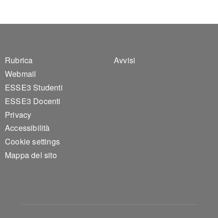
Footer 1
Footer 2
Rubrica
Avvisi
Webmail
ESSE3 Studenti
ESSE3 Docenti
Privacy
Accessibilità
Cookie settings
Mappa del sito