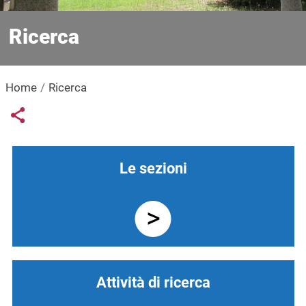
Ricerca
Home
Ricerca
Links condivisione social
Share button
Navigazione principale
Le sezioni
Attività di ricerca