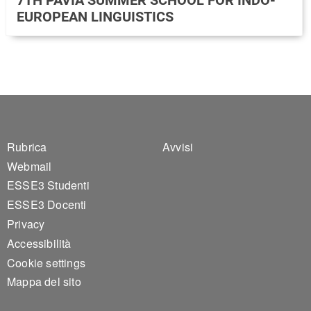
EUROPEAN LINGUISTICS
Footer 1
Footer 2
Rubrica
Avvisi
Webmail
ESSE3 Studenti
ESSE3 Docenti
Privacy
Accessibilità
Cookie settings
Mappa del sito