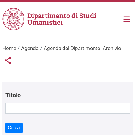
Salta al contenuto principale
Dipartimento di Studi
Umanistici
Home
Agenda
Agenda del Dipartimento: Archivio
Links condivisione social
Share button
Titolo
Cerca