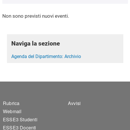
Non sono previsti nuovi eventi.
Naviga la sezione
Agenda del Dipartimento: Archivio
Footer 1
Footer 2
Rubrica
Avvisi
Webmail
ESSE3 Studenti
ESSE3 Docenti