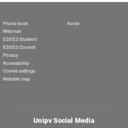
Footer 1
Footer 2
Phone book
Avvisi
Webmail
ESSE3 Studenti
ESSE3 Docenti
Privacy
Accessibility
Cookie settings
Website map
Unipv Social Media