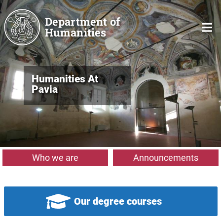
Skip to main content
Department of
Humanities
Humanities At
Pavia
Who we are
Announcements
Our degree courses