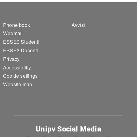
Footer 1
Footer 2
Phone book
Avvisi
Webmail
ESSE3 Studenti
ESSE3 Docenti
Privacy
Accessibility
Cookie settings
Website map
Unipv Social Media