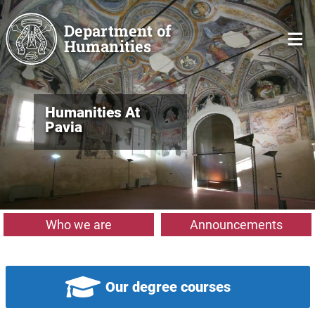
Skip to main content
Department of
Humanities
Humanities At
Pavia
Who we are
Announcements
Our degree courses