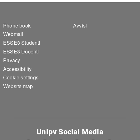
Footer 1
Footer 2
Phone book
Avvisi
Webmail
ESSE3 Studenti
ESSE3 Docenti
Privacy
Accessibility
Cookie settings
Website map
Unipv Social Media