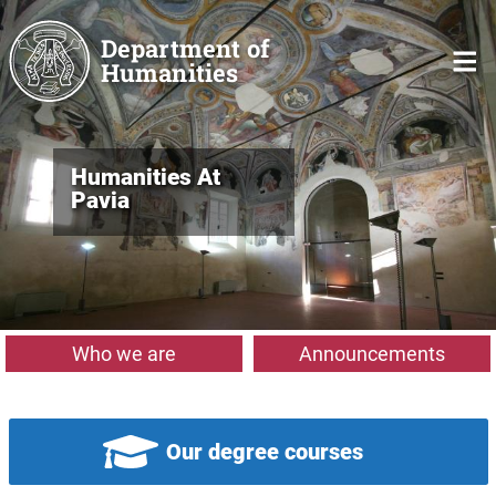
Skip to main content
Department of
Humanities
Humanities At
Pavia
Who we are
Announcements
Our degree courses