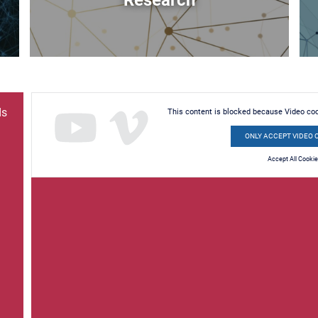
Research
ds
This content is blocked because Video co
ONLY ACCEPT VIDEO 
Accept All Cooki