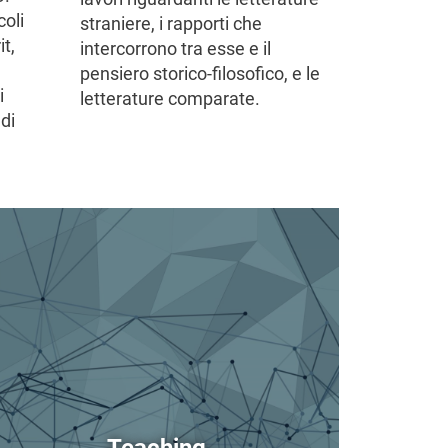
coli
straniere, i rapporti che
it,
intercorrono tra esse e il
pensiero storico-filosofico, e le
i
letterature comparate.
ndi
age