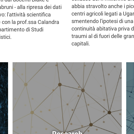
abbia stravolto anche i pic
runi - alla ripresa dei dati
centri agricoli legati a Ugar
o: l'attività scientifica
smentendo l'ipotesi di una
e con la prof.ssa Calandra
continuità abitativa priva d
partimento di Studi
traumi al di fuori delle gra
tici.
capitali.
Image
Im