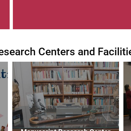
esearch Centers and Faciliti
Image
Im