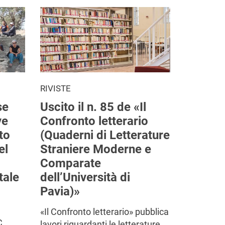
RIVISTE
se
Uscito il n. 85 de «Il
ve
Confronto letterario
to
(Quaderni di Letterature
el
Straniere Moderne e
Comparate
tale
dell’Università di
Pavia)»
«Il Confronto letterario» pubblica
C.
lavori riguardanti le letterature