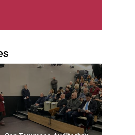
es
age