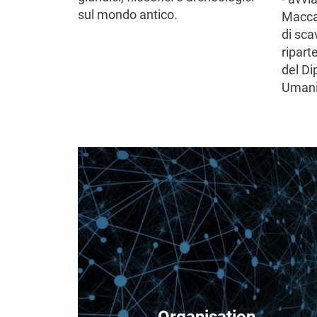
sul mondo antico.
Maccab
di scav
ripart
del Di
Umanis
Image