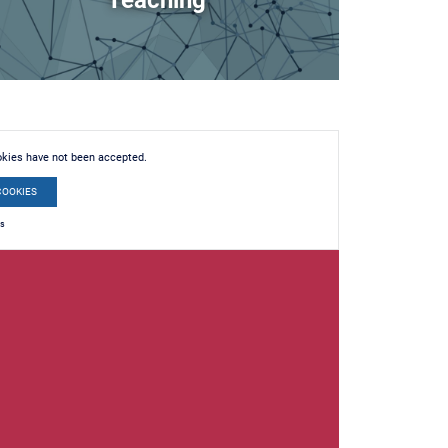
Teaching
okies have not been accepted.
COOKIES
es