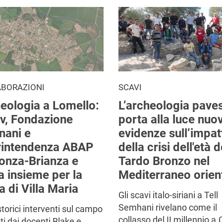
ABORAZIONI
SCAVI
eologia a Lomello:
L’archeologia pave
v, Fondazione
porta alla luce nuo
nani e
evidenze sull’impat
rintendenza ABAP
della crisi dell'età d
onza-Brianza e
Tardo Bronzo nel
a insieme per la
Mediterraneo orien
a di Villa Maria
Gli scavi italo-siriani a Tell
Semhani rivelano come il
storici interventi sul campo
collasso del II millennio a.
ati dai docenti Blake e