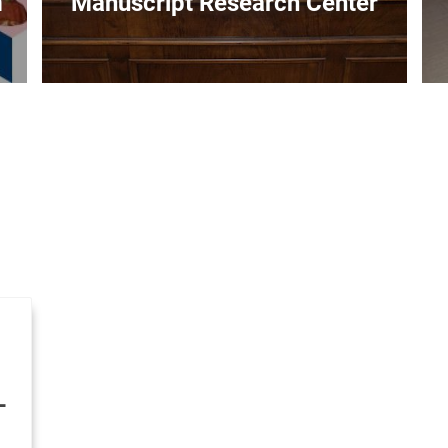
m
Manuscript Research Center
L