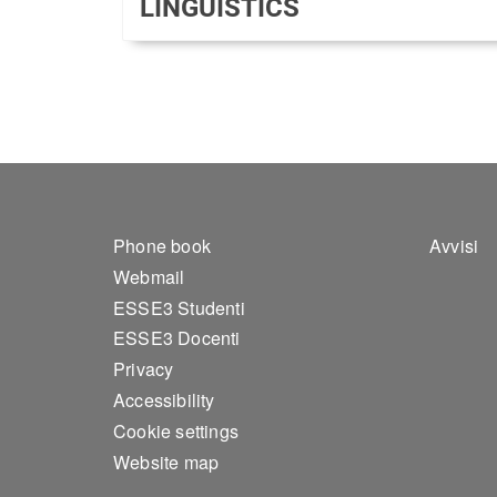
LINGUISTICS
Footer 1
Foo
Phone book
Avvisi
Webmail
ESSE3 Studenti
ESSE3 Docenti
Privacy
Accessibility
Cookie settings
Website map