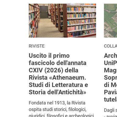
RIVISTE
COLL
Uscito il primo
Arch
fascicolo dell'annata
UniP
CXIV (2026) della
Mag
Rivista «Athenaeum.
Sop
Studi di Letteratura e
di M
Storia dell'Antichità»
Pavi
tutel
Fondata nel 1913, la Rivista
ospita studi storici, filologici,
Dagli 
giuridici, filosofici e archeologici
- avvi