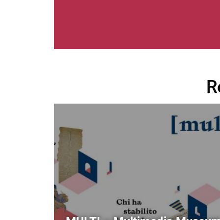
R
Image