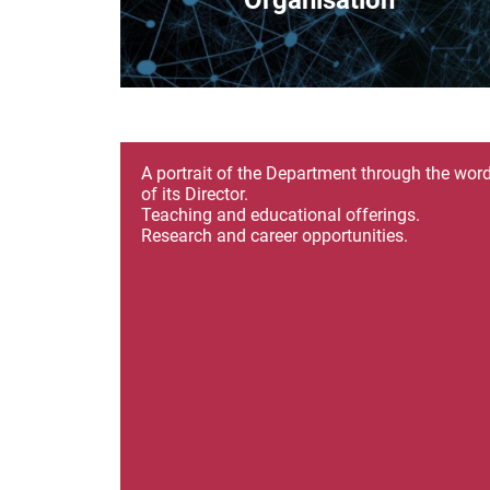
Organisation
A portrait of the Department through the wor
of its Director.
Teaching and educational offerings.
Research and career opportunities.