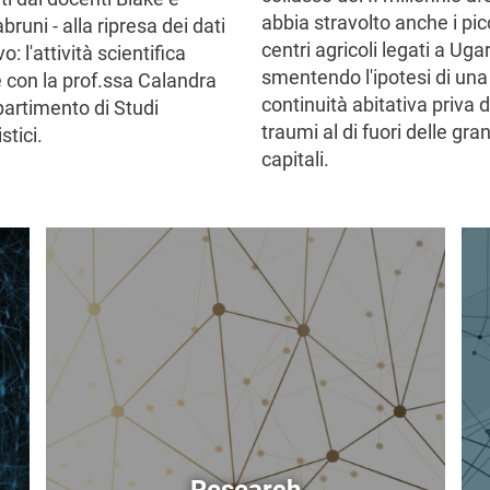
abbia stravolto anche i pic
runi - alla ripresa dei dati
centri agricoli legati a Ugar
o: l'attività scientifica
smentendo l'ipotesi di una
e con la prof.ssa Calandra
continuità abitativa priva d
partimento di Studi
traumi al di fuori delle gra
tici.
capitali.
Image
Im