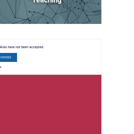
Teaching
okies have not been accepted.
COOKIES
es