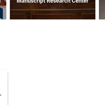
m
Manuscript Research Center
L