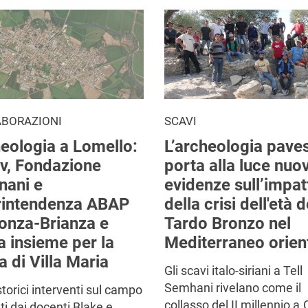
ABORAZIONI
SCAVI
eologia a Lomello:
L’archeologia pave
v, Fondazione
porta alla luce nuo
nani e
evidenze sull’impat
rintendenza ABAP
della crisi dell'età d
onza-Brianza e
Tardo Bronzo nel
a insieme per la
Mediterraneo orien
a di Villa Maria
Gli scavi italo-siriani a Tell
Semhani rivelano come il
storici interventi sul campo
collasso del II millennio a.
ati dai docenti Blake e