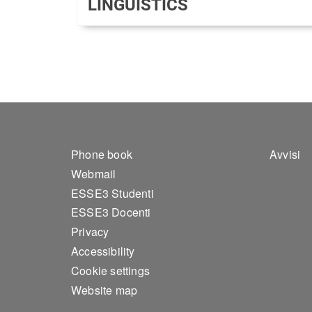
LINGUISTICS
Footer 1
Foo
Phone book
Avvisi
Webmail
ESSE3 Studenti
ESSE3 Docenti
Privacy
Accessibility
Cookie settings
Website map