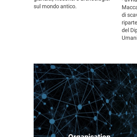
sul mondo antico.
Maccab
di scav
ripart
del Di
Umanis
Image