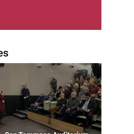
es
age