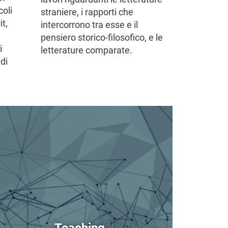
coli
straniere, i rapporti che
it,
intercorrono tra esse e il
pensiero storico-filosofico, e le
i
letterature comparate.
ndi
age