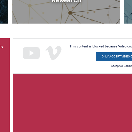
Research
ds
This content is blocked because Video co
ONLY ACCEPT VIDEO 
Accept All Cooki