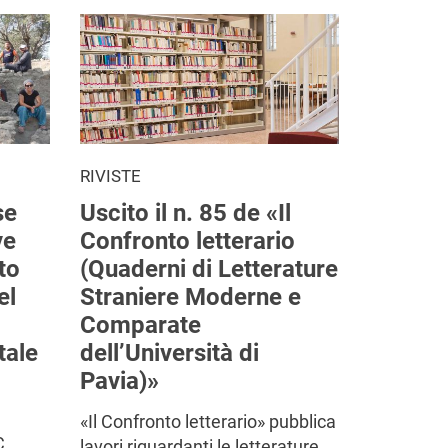
RIVISTE
se
Uscito il n. 85 de «Il
ve
Confronto letterario
to
(Quaderni di Letterature
el
Straniere Moderne e
Comparate
tale
dell’Università di
Pavia)»
«Il Confronto letterario» pubblica
C.
lavori riguardanti le letterature