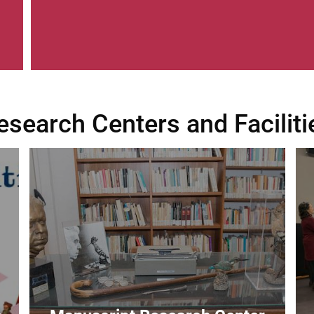
esearch Centers and Faciliti
Image
Im