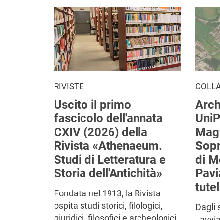
RIVISTE
COLL
Uscito il primo
Arch
fascicolo dell'annata
UniP
CXIV (2026) della
Mag
Rivista «Athenaeum.
Sop
Studi di Letteratura e
di M
Storia dell'Antichità»
Pavi
tutel
Fondata nel 1913, la Rivista
ospita studi storici, filologici,
Dagli 
giuridici, filosofici e archeologici
- avvi