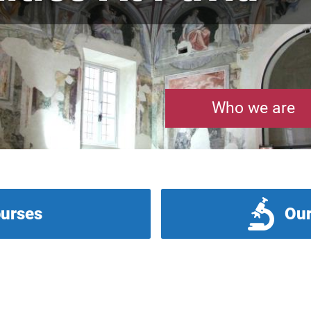
Who we are
ourses
Our