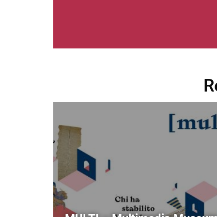
R
Image