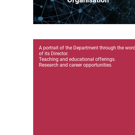
Organisation
A portrait of the Department through the wor
of its Director.
Teaching and educational offerings.
Research and career opportunities.