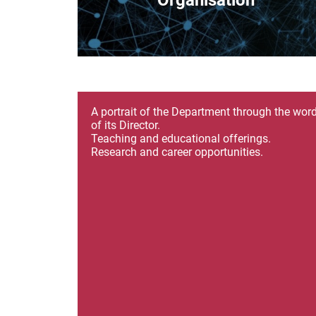
Organisation
A portrait of the Department through the wor
of its Director.
Teaching and educational offerings.
Research and career opportunities.