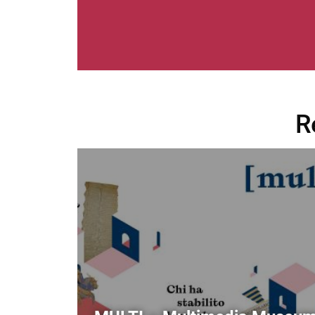
R
Image