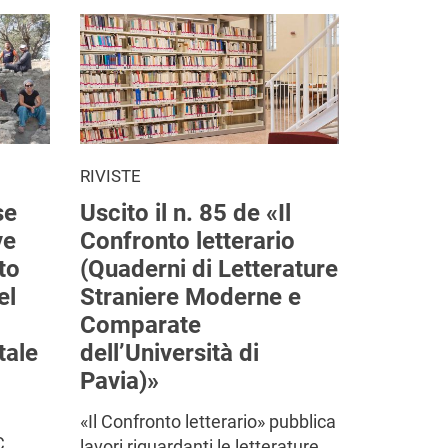
RIVISTE
se
Uscito il n. 85 de «Il
ve
Confronto letterario
to
(Quaderni di Letterature
el
Straniere Moderne e
Comparate
tale
dell’Università di
Pavia)»
«Il Confronto letterario» pubblica
C.
lavori riguardanti le letterature