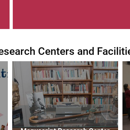
esearch Centers and Faciliti
Image
Im