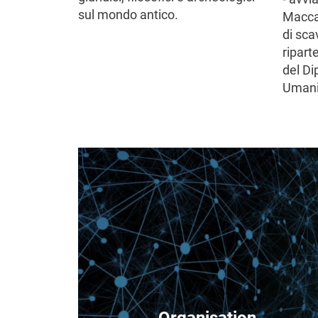
sul mondo antico.
Maccab
di scav
ripart
del Di
Umanis
Image