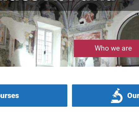
Who we are
ourses
Our