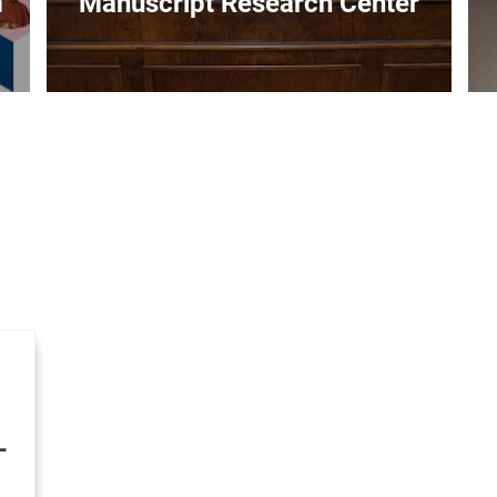
m
Manuscript Research Center
L