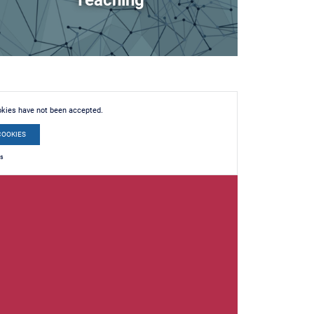
Teaching
okies have not been accepted.
COOKIES
es