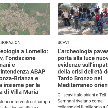
ABORAZIONI
SCAVI
eologia a Lomello:
L’archeologia pave
v, Fondazione
porta alla luce nuo
nani e
evidenze sull’impat
rintendenza ABAP
della crisi dell'età d
onza-Brianza e
Tardo Bronzo nel
a insieme per la
Mediterraneo orien
a di Villa Maria
Gli scavi italo-siriani a Tell
Semhani rivelano come il
storici interventi sul campo
collasso del II millennio a.
ati dai docenti Blake e