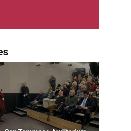
es
age