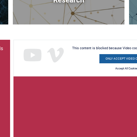
Research
ds
This content is blocked because Video co
ONLY ACCEPT VIDEO 
Accept All Cooki