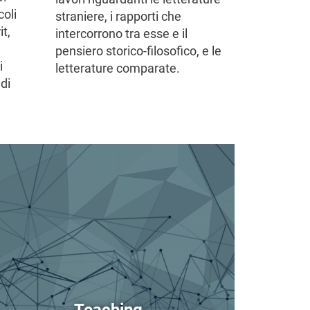
coli
straniere, i rapporti che
it,
intercorrono tra esse e il
pensiero storico-filosofico, e le
i
letterature comparate.
ndi
age