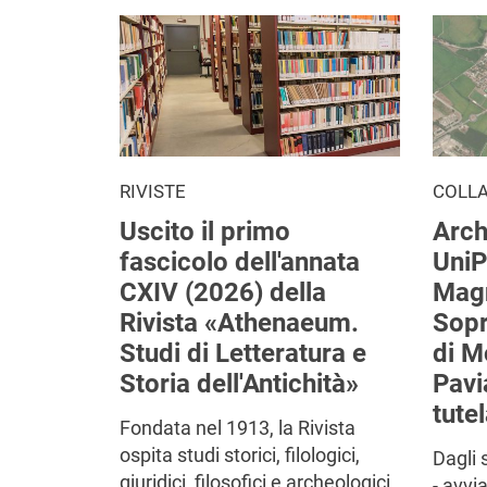
RIVISTE
COLL
Uscito il primo
Arch
fascicolo dell'annata
UniP
CXIV (2026) della
Mag
Rivista «Athenaeum.
Sop
Studi di Letteratura e
di M
Storia dell'Antichità»
Pavi
tutel
Fondata nel 1913, la Rivista
ospita studi storici, filologici,
Dagli 
giuridici, filosofici e archeologici
- avvi