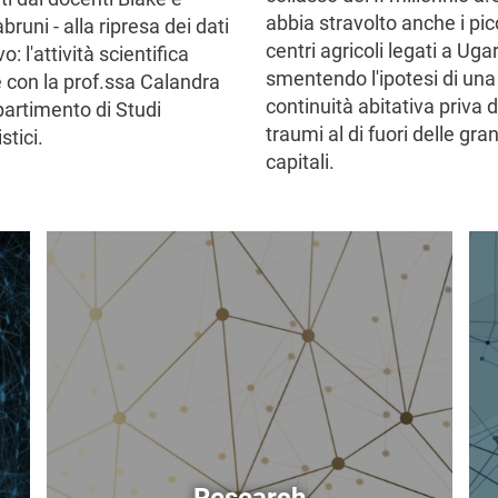
abbia stravolto anche i pic
runi - alla ripresa dei dati
centri agricoli legati a Ugar
o: l'attività scientifica
smentendo l'ipotesi di una
e con la prof.ssa Calandra
continuità abitativa priva d
partimento di Studi
traumi al di fuori delle gra
tici.
capitali.
Image
Im