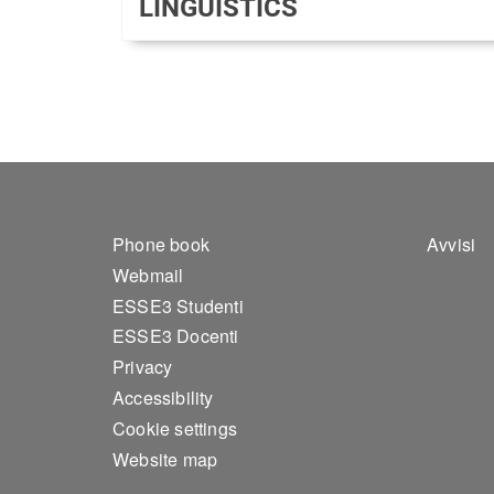
LINGUISTICS
Footer 1
Foo
Phone book
Avvisi
Webmail
ESSE3 Studenti
ESSE3 Docenti
Privacy
Accessibility
Cookie settings
Website map