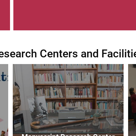
esearch Centers and Faciliti
Image
Im