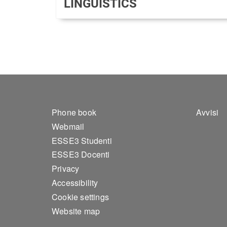
LINGUISTICS
Footer 1
Foo
Phone book
Avvisi
Webmail
ESSE3 Studenti
ESSE3 Docenti
Privacy
Accessibility
Cookie settings
Website map