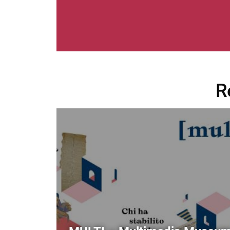
R
Image