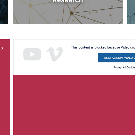
Research
ds
This content is blocked because Video co
ONLY ACCEPT VIDEO 
Accept All Cooki