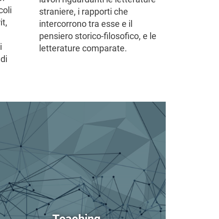
coli
straniere, i rapporti che
it,
intercorrono tra esse e il
pensiero storico-filosofico, e le
i
letterature comparate.
ndi
age