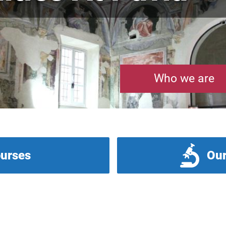
Who we are
ourses
Our