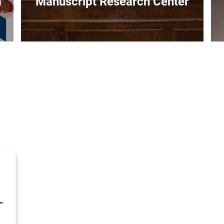
m
Manuscript Research Center
L