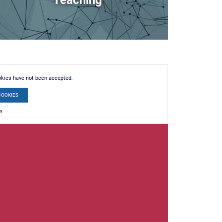
Teaching
okies have not been accepted.
COOKIES
es