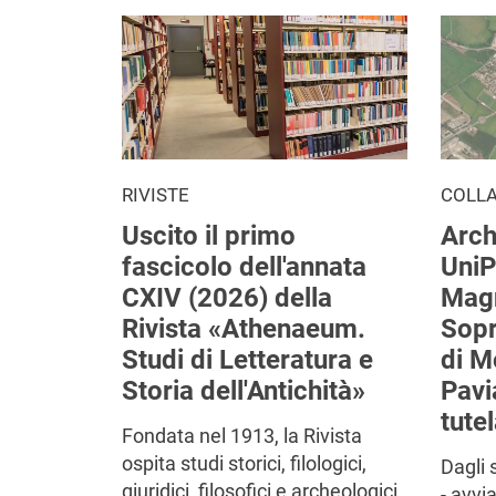
RIVISTE
COLL
Uscito il primo
Arch
fascicolo dell'annata
UniP
CXIV (2026) della
Mag
Rivista «Athenaeum.
Sop
Studi di Letteratura e
di M
Storia dell'Antichità»
Pavi
tutel
Fondata nel 1913, la Rivista
ospita studi storici, filologici,
Dagli 
giuridici, filosofici e archeologici
- avvi