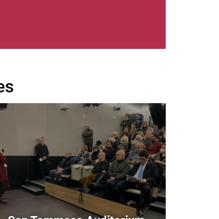
es
age