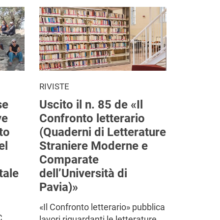
RIVISTE
se
Uscito il n. 85 de «Il
ve
Confronto letterario
to
(Quaderni di Letterature
el
Straniere Moderne e
Comparate
tale
dell’Università di
Pavia)»
«Il Confronto letterario» pubblica
C.
lavori riguardanti le letterature