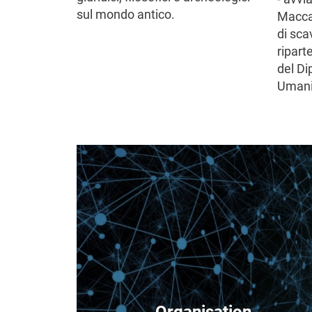
sul mondo antico.
Maccab
di scav
ripart
del Di
Umanis
Image