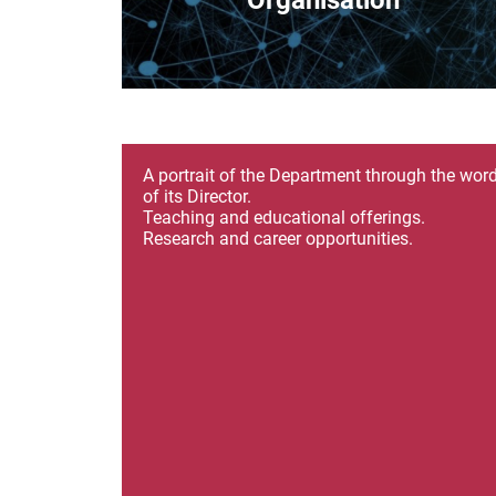
Organisation
A portrait of the Department through the wor
of its Director.
Teaching and educational offerings.
Research and career opportunities.