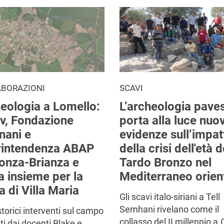
ABORAZIONI
SCAVI
eologia a Lomello:
L’archeologia pave
v, Fondazione
porta alla luce nuo
nani e
evidenze sull’impat
rintendenza ABAP
della crisi dell'età d
onza-Brianza e
Tardo Bronzo nel
a insieme per la
Mediterraneo orien
a di Villa Maria
Gli scavi italo-siriani a Tell
Semhani rivelano come il
storici interventi sul campo
collasso del II millennio a.
ati dai docenti Blake e