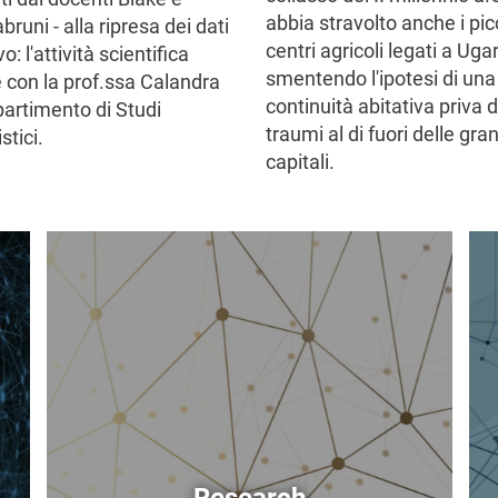
abbia stravolto anche i pic
runi - alla ripresa dei dati
centri agricoli legati a Ugar
o: l'attività scientifica
smentendo l'ipotesi di una
e con la prof.ssa Calandra
continuità abitativa priva d
partimento di Studi
traumi al di fuori delle gra
tici.
capitali.
Image
Im