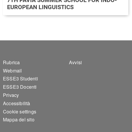
EUROPEAN LINGUISTICS
Footer 1
Footer 2
Rubrica
Avvisi
Webmail
ESSE3 Studenti
ESSE3 Docenti
Privacy
Accessibilità
Cookie settings
Mappa del sito