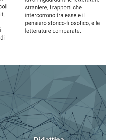
coli
straniere, i rapporti che
it,
intercorrono tra esse e il
pensiero storico-filosofico, e le
i
letterature comparate.
ndi
magine