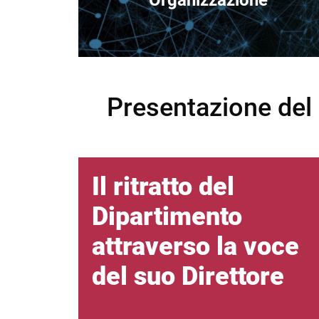
Organizzazione
Presentazione del 
Il ritratto del
Dipartimento
attraverso la voce
del suo Direttore