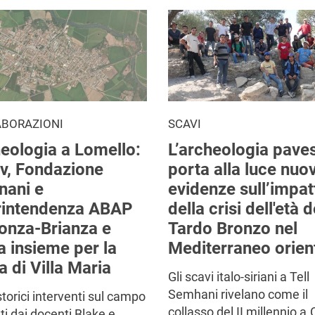
ABORAZIONI
SCAVI
eologia a Lomello:
L’archeologia pave
v, Fondazione
porta alla luce nuo
nani e
evidenze sull’impat
rintendenza ABAP
della crisi dell'età d
onza-Brianza e
Tardo Bronzo nel
a insieme per la
Mediterraneo orien
a di Villa Maria
Gli scavi italo-siriani a Tell
Semhani rivelano come il
storici interventi sul campo
collasso del II millennio a.
ati dai docenti Blake e