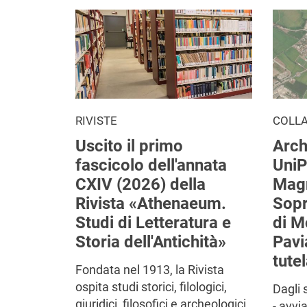
RIVISTE
COLL
Uscito il primo
Arch
fascicolo dell'annata
UniP
CXIV (2026) della
Mag
Rivista «Athenaeum.
Sop
Studi di Letteratura e
di M
Storia dell'Antichità»
Pavi
tutel
Fondata nel 1913, la Rivista
ospita studi storici, filologici,
Dagli 
giuridici, filosofici e archeologici
- avvi