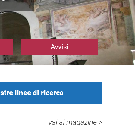
Avvisi
stre linee di ricerca
Vai al magazine >