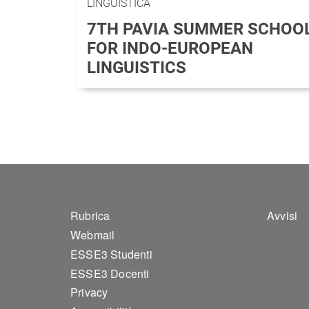
LINGUISTICA
7TH PAVIA SUMMER SCHOO
FOR INDO-EUROPEAN
LINGUISTICS
Footer 1
Foo
Rubrica
Avvisi
Webmail
ESSE3 Studenti
ESSE3 Docenti
Privacy