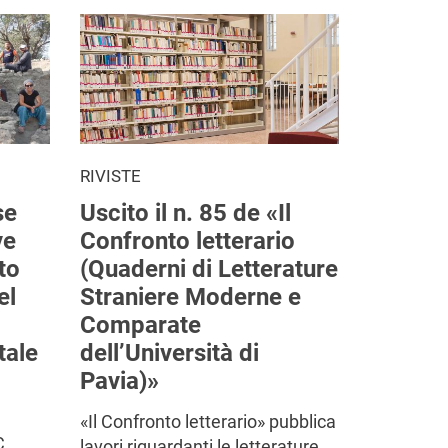
RIVISTE
se
Uscito il n. 85 de «Il
ve
Confronto letterario
to
(Quaderni di Letterature
el
Straniere Moderne e
Comparate
tale
dell’Università di
Pavia)»
«Il Confronto letterario» pubblica
C.
lavori riguardanti le letterature