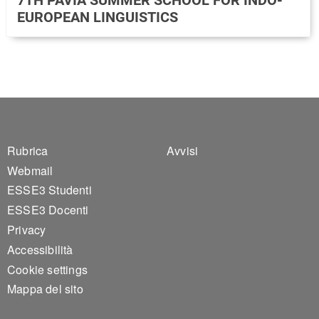
EUROPEAN LINGUISTICS
Footer 1
Footer 2
Rubrica
Avvisi
Webmail
ESSE3 Studenti
ESSE3 Docenti
Privacy
Accessibilità
Cookie settings
Mappa del sito