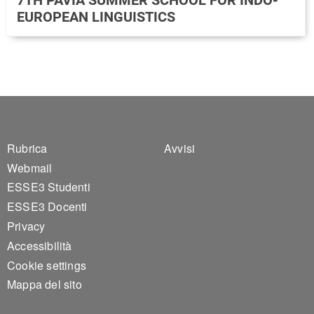
EUROPEAN LINGUISTICS
Footer 1
Footer 2
Rubrica
Avvisi
Webmail
ESSE3 Studenti
ESSE3 Docenti
Privacy
Accessibilità
Cookie settings
Mappa del sito