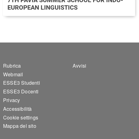
EUROPEAN LINGUISTICS
Footer 1
Footer 2
Rubrica
Avvisi
Webmail
ESSE3 Studenti
ESSE3 Docenti
Privacy
Accessibilità
Cookie settings
Mappa del sito