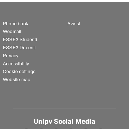
Footer 1
Footer 2
Phone book
Avvisi
Webmail
ESSE3 Studenti
ESSE3 Docenti
Privacy
Accessibility
Cookie settings
Website map
Unipv Social Media