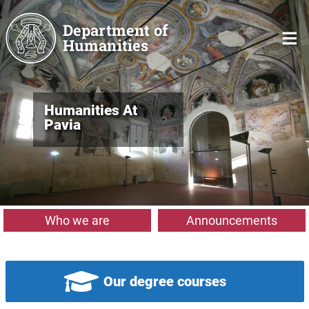
Skip to main content
Department of
Humanities
Humanities At
Pavia
Who we are
Announcements
Our degree courses