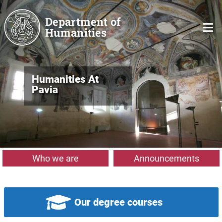
Skip to main content
Department of
Humanities
Humanities At
Pavia
Who we are
Announcements
Our degree courses