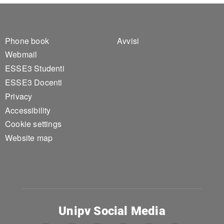
Footer 1
Footer 2
Phone book
Avvisi
Webmail
ESSE3 Studenti
ESSE3 Docenti
Privacy
Accessibility
Cookie settings
Website map
Unipv Social Media