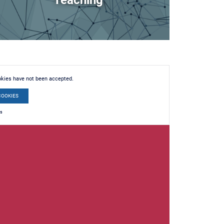
Teaching
okies have not been accepted.
COOKIES
es