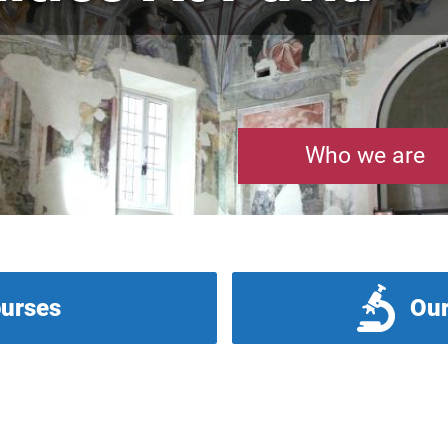
Who we are
ourses
Our