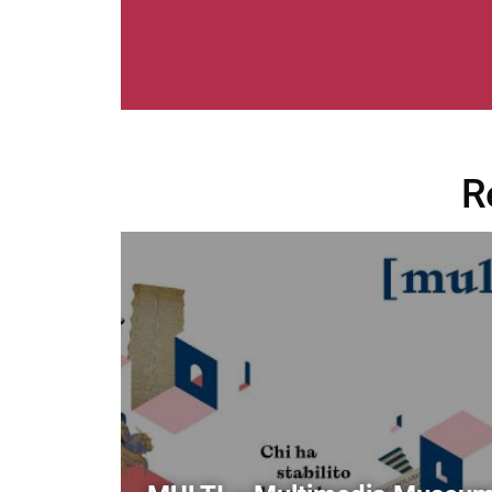
R
Image