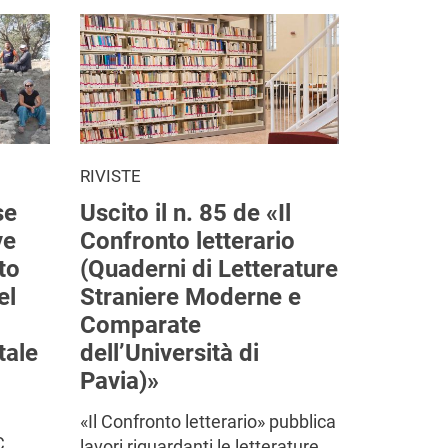
RIVISTE
se
Uscito il n. 85 de «Il
ve
Confronto letterario
to
(Quaderni di Letterature
el
Straniere Moderne e
Comparate
tale
dell’Università di
Pavia)»
«Il Confronto letterario» pubblica
C.
lavori riguardanti le letterature