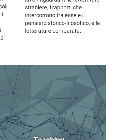
coli
straniere, i rapporti che
it,
intercorrono tra esse e il
pensiero storico-filosofico, e le
i
letterature comparate.
ndi
age