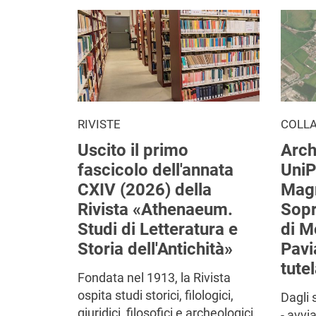
RIVISTE
COLL
Uscito il primo
Arch
fascicolo dell'annata
UniP
CXIV (2026) della
Mag
Rivista «Athenaeum.
Sop
Studi di Letteratura e
di M
Storia dell'Antichità»
Pavi
tutel
Fondata nel 1913, la Rivista
ospita studi storici, filologici,
Dagli 
giuridici, filosofici e archeologici
- avvi