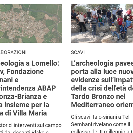
ABORAZIONI
SCAVI
eologia a Lomello:
L’archeologia pave
v, Fondazione
porta alla luce nuo
nani e
evidenze sull’impat
rintendenza ABAP
della crisi dell'età d
onza-Brianza e
Tardo Bronzo nel
a insieme per la
Mediterraneo orien
a di Villa Maria
Gli scavi italo-siriani a Tell
Semhani rivelano come il
storici interventi sul campo
collasso del II millennio a.
ati dai docenti Blake e