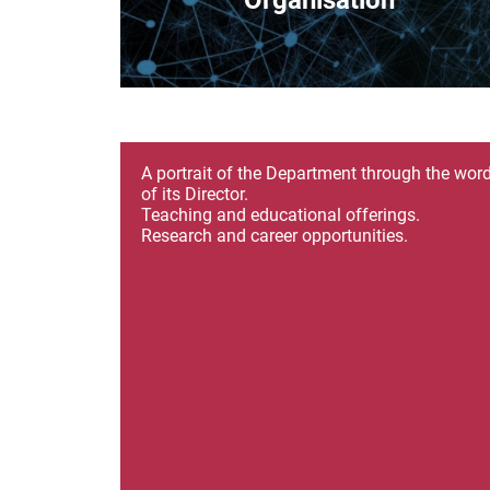
Organisation
A portrait of the Department through the wor
of its Director.
Teaching and educational offerings.
Research and career opportunities.