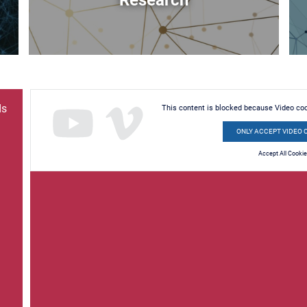
Research
ds
This content is blocked because Video co
ONLY ACCEPT VIDEO 
Accept All Cooki