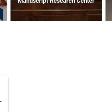
m
Manuscript Research Center
L