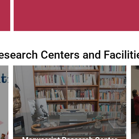
esearch Centers and Faciliti
Image
Im