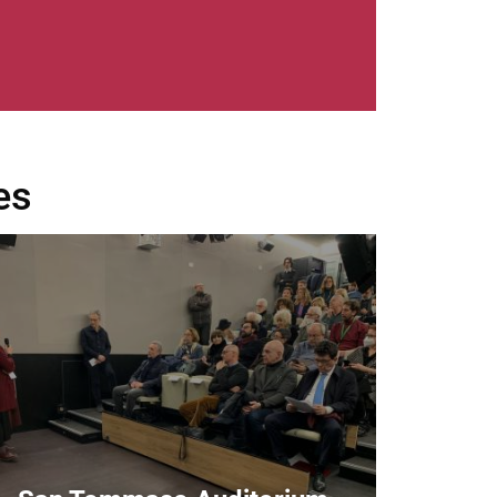
es
age