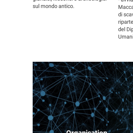
sul mondo antico.
Maccab
di scav
ripart
del Di
Umanis
Image